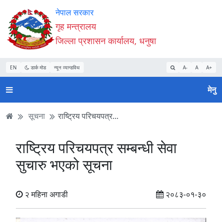
Accessibility
मुख्य
मुख्य
वेबसाइट
नेपाल सरकार
Mode
सामाग्री
नेभिगेसन
खोजमा
गृह मन्त्रालय
सुरु
पढ्नुहाेस्
पढ्नुहाेस्
जानुहोस्
जिल्ला प्रशासन कार्यालय, धनुषा
गर्नुहोस्
EN
डार्क मोड
न्यून व्यान्डविथ
A-
A
A+
मेनु
सूचना
राष्ट्रिय परिचयपत्र...
राष्ट्रिय परिचयपत्र सम्बन्धी सेवा
सुचारु भएको सूचना
२ महिना अगाडी
२०८३-०१-३०