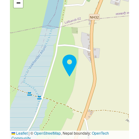
−
Leaflet
|
©
OpenStreetMap
, Nepal boundary:
OpenTech
Community