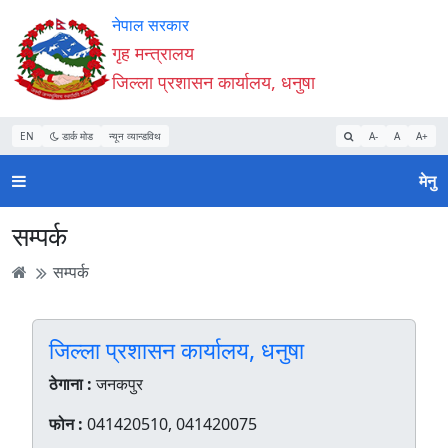
Accessibility
मुख्य
मुख्य
वेबसाइट
नेपाल सरकार
Mode
सामाग्री
नेभिगेसन
खोजमा
गृह मन्त्रालय
सुरु
पढ्नुहाेस्
पढ्नुहाेस्
जानुहोस्
जिल्ला प्रशासन कार्यालय, धनुषा
गर्नुहोस्
EN
डार्क मोड
न्यून व्यान्डविथ
A-
A
A+
मेनु
सम्पर्क
सम्पर्क
जिल्ला प्रशासन कार्यालय, धनुषा
ठेगाना :
जनकपुर
फोन :
041420510, 041420075