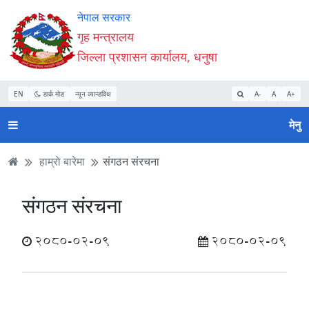
Accessibility
मुख्य
मुख्य
वेबसाइट
नेपाल सरकार
Mode
सामाग्री
नेभिगेसन
खोजमा
गृह मन्त्रालय
सुरु
पढ्नुहाेस्
पढ्नुहाेस्
जानुहोस्
जिल्ला प्रशासन कार्यालय, धनुषा
गर्नुहोस्
EN
डार्क मोड
न्यून व्यान्डविथ
A-
A
A+
मेनु
हाम्राे बारेमा
संगठन संरचना
संगठन संरचना
2080-02-09
2080-02-09