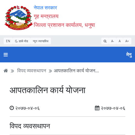
Accessibility
मुख्य
मुख्य
वेबसाइट
नेपाल सरकार
Mode
सामाग्री
नेभिगेसन
खोजमा
गृह मन्त्रालय
सुरु
पढ्नुहाेस्
पढ्नुहाेस्
जानुहोस्
जिल्ला प्रशासन कार्यालय, धनुषा
गर्नुहोस्
EN
डार्क मोड
न्यून व्यान्डविथ
A-
A
A+
मेनु
विपद व्यवसथापन
आपतकालिन कार्य याेजन...
आपतकालिन कार्य याेजना
२०७७-०४-०६
२०७७-०४-०६
विपद व्यवसथापन