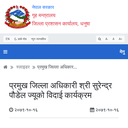
Accessibility
मुख्य
मुख्य
वेबसाइट
नेपाल सरकार
Mode
सामाग्री
नेभिगेसन
खोजमा
गृह मन्त्रालय
सुरु
पढ्नुहाेस्
पढ्नुहाेस्
जानुहोस्
जिल्ला प्रशासन कार्यालय, धनुषा
गर्नुहोस्
EN
डार्क मोड
न्यून व्यान्डविथ
A-
A
A+
मेनु
स्लाइडर
प्रमुख जिल्ला अधिकार...
प्रमुख जिल्ला अधिकारी श्री सुरेन्द्र
पौडेल ज्यूको विदाई कार्यक्रम
२०७९-१०-१६
२०७९-१०-१६