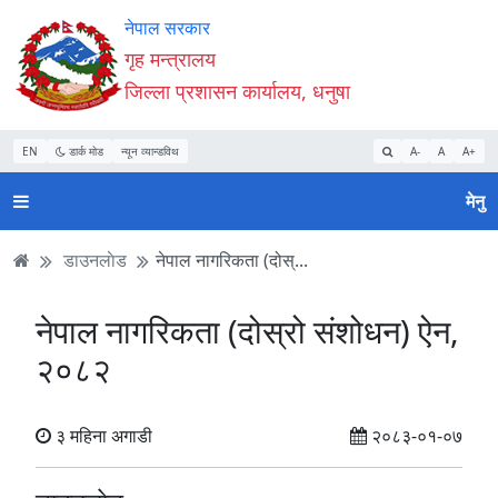
Accessibility
मुख्य
मुख्य
वेबसाइट
नेपाल सरकार
Mode
सामाग्री
नेभिगेसन
खोजमा
गृह मन्त्रालय
सुरु
पढ्नुहाेस्
पढ्नुहाेस्
जानुहोस्
जिल्ला प्रशासन कार्यालय, धनुषा
गर्नुहोस्
EN
डार्क मोड
न्यून व्यान्डविथ
A-
A
A+
मेनु
डाउनलाेड
नेपाल नागरिकता (दोस्...
नेपाल नागरिकता (दोस्रो संशोधन) ऐन,
२०८२
३ महिना अगाडी
२०८३-०१-०७