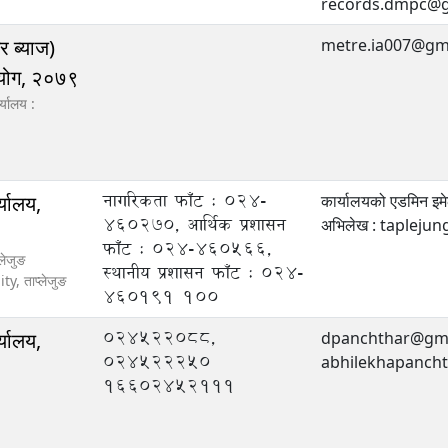
records.dmpc@g
र ब्याज)
metre.ia007@gm
आयोग, २०७९
्यालय :
नागरिकता फाँट : 024-
्यालय,
कार्यालयको एडमिन
460270, आर्थिक प्रशासन
अभिलेख : taplej
फाँट : 024-460566,
लेजुङ
स्थानीय प्रशासन फाँट : 024-
ity,
ताप्लेजुङ
460191
100
०२४५२२०८८,
्यालय,
dpanchthar@gmail
०२४५२२२५०
abhilekhapanch
१६६०२४५२१११