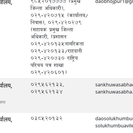
९८५२०१७७७७ (प्रमुख
्यालय,
daobhojpur1@gm
जिल्ला अधिकारी),
०२९-४२०७१५ (कार्यालय/
निवास), ०२९-४२०२७९
(सहायक प्रमुख जिल्ला
अधिकारी, (प्रशासन
०२९-४२०१३५नागरिकता
०२९-४२०१३३/राहदानी
०२९-४२०७३० राष्ट्रिय
परिचय पत्र शाखा
०२९-४२०६०१)
029562133,
्यालय,
sankhuwasabha
029562134
sankhuwasabha.a
ासभा
038520132
्यालय,
daosolukhumbu
solukhumbuavil