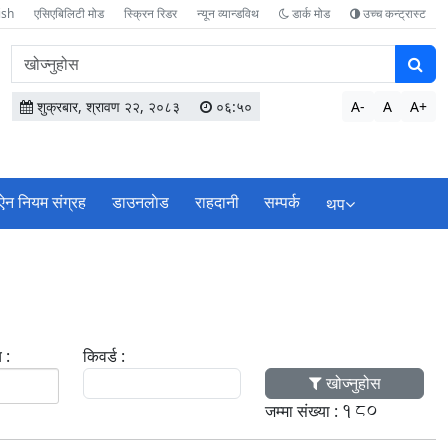
ish
एसिएबिलिटी मोड
स्क्रिन रिडर
न्यून व्यान्डविथ
डार्क मोड
उच्च कन्ट्रास्ट
वेबसाइटमा
सामग्री
खोज्नुहोस
शुक्रबार, श्रावण २२, २०८३
०६:५१
A-
A
A+
ऐन नियम संग्रह
डाउनलाेड
राहदानी
सम्पर्क
थप
 :
किवर्ड :
खोज्नुहोस
180
जम्मा संख्या :