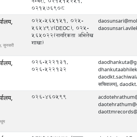
नम्बर:, 021515251,
021576908
025-565151, 025-
्यालय,
daosunsari@moh
565494(DEOC), 025-
daosunsari.avil
565022(नागरिकता अभिलेख
शाखा)
y,
सुनसरी
०२६-५२२१३१,
्यालय,
daodhankuta@gm
०२६-५२२१३२
dhankutaabhilek
daodkt.sachiwala
सचिवालय), daodkt
026-460599
्यालय,
acdotehrathum@
daotehrathum@gm
daottmrecords@
रथुम