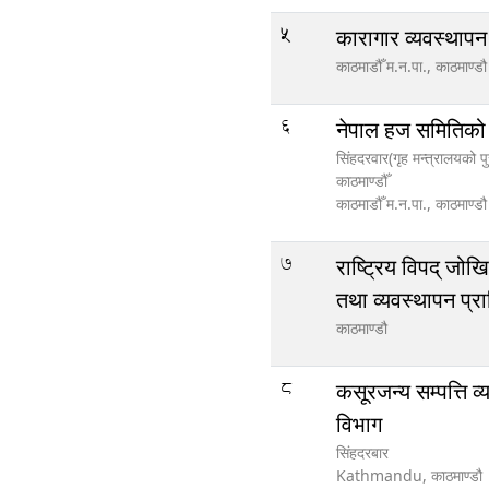
5
कारागार व्यवस्थापन
काठमाडौँ म.न.पा.,
काठमाण्डौ
6
नेपाल हज समितिक
सिंहदरवार(गृह मन्त्रालयको प
काठमाण्डौँ
काठमाडौँ म.न.पा.,
काठमाण्डौ
7
राष्ट्रिय विपद् जोख
तथा व्यवस्थापन प्
काठमाण्डौ
8
कसूरजन्य सम्पत्ति व
विभाग
सिंहदरबार
Kathmandu,
काठमाण्डौ