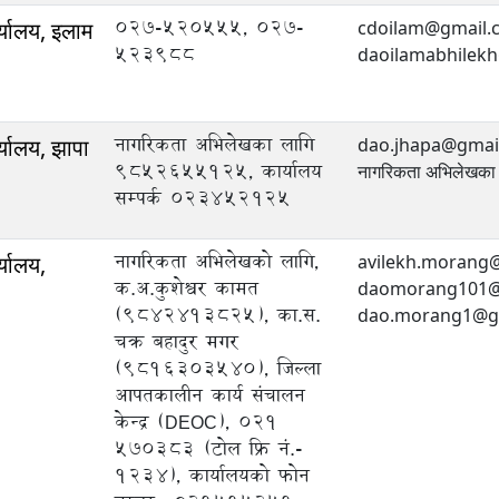
027-520555, 027-
्यालय, इलाम
cdoilam@gmail.
523988
daoilamabhilek
नागरिकता अभिलेखका लागि
्यालय, झापा
dao.jhapa@gmai
9852655125, कार्यालय
नागरिकता अभिलेखक
सम्पर्क ०२३४५२१२५
नागरिकता अभिलेखको लागि,
्यालय,
avilekh.morang@g
क.अ.कुशेश्वर कामत
daomorang101@gm
(9842413825), का.स.
dao.morang1@gm
चक्र बहादुर मगर
(9816303540), जिल्ला
आपतकालीन कार्य संचालन
केन्द्र (DEOC), 021
570383 (टोल फ्रि नं.-
1234), कार्यालयको फोन