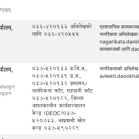
ोलुखुम्वु
036-420133 अभिलेखको
्यालय,
प्रशासनिक कामका
लागि 036-420555
नागरिकता अभिलेखका 
nagarikata.daokho
कामकाजको लागि 
037-520133 प्र.जि.अ.,
्यालय,
नागरिकताको अभिलेख 
037-520131 प्र.अ.,
avilekh.daookh
037-520132 प्रशासन/
 ओखलढुंगा
नागरिकता फाँट, राहदानी फाँट
ढुङ्गा
037-520182, जिल्ला
आपतकालीन कार्यसञ्‍चालन
केन्द्र (DEOC)037-
520733, आप्रवासी स्रोत
कन्द्र 037-590289