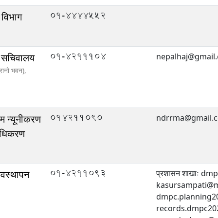
01-4444552
 विभाग
01-4211104
ो सचिवालय
nepalhaj@gmail
ुरानो भवन),
014211090
िम न्यूनीकरण
ndrrma@gmail.
राधिकरण
01-4211093
्यवस्थापन
प्रशासन शाखाः d
kasursampati@mo
dmpc.planning2
records.dmpc20