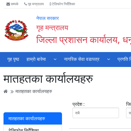
Accessibility
मुख्य
मुख्य
वेबसाइट
सम्पर्क
गृह मन्त्रालय
टेलिफोन निर्देशिका
Mode
सामाग्री
नेभिगेसन
खोजमा
सुरु
पढ्नुहाेस्
पढ्नुहाेस्
जानुहोस्
नेपाल सरकार
गर्नुहोस्
गृह मन्त्रालय
जिल्ला प्रशासन कार्यालय, धन
गृह पृष्ठ
हाम्राे बारेमा
नागरिक सेवा वडापत्र
प्रगति 
मातहतका कार्यालयहरु
मातहतका कार्यालयहरु
प्रदेश :
जिल
मातहतका कार्यालयहरु
टेलिफोन निर्देशिका