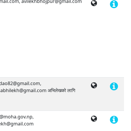
ail.com, avilekhbhojpur@gmail.com
dao82@gmail.com,
bhilekh@gmail.com अभिलेखको लागि
@moha.gov.np,
ekh@gmail.com