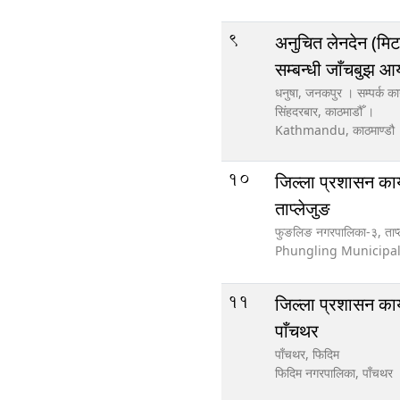
9
अनुचित लेनदेन (मिट
सम्बन्धी जाँचबुझ 
धनुषा, जनकपुर । सम्पर्क कार
सिंहदरबार, काठमाडौँ ।
Kathmandu,
काठमाण्डौ
10
जिल्ला प्रशासन कार
ताप्लेजुङ
फुङलिङ नगरपालिका-३, ताप्
Phungling Municipal
11
जिल्ला प्रशासन कार
पाँचथर
पाँचथर, फिदिम
फिदिम नगरपालिका,
पाँचथर