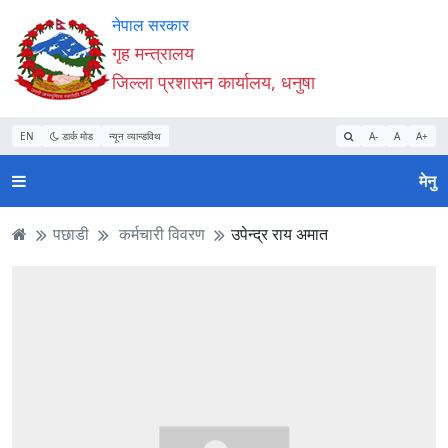
Accessibility
मुख्य
मुख्य
वेबसाइट
नेपाल सरकार
Mode
सामाग्री
नेभिगेसन
खोजमा
गृह मन्त्रालय
सुरु
पढ्नुहाेस्
पढ्नुहाेस्
जानुहोस्
जिल्ला प्रशासन कार्यालय, धनुषा
गर्नुहोस्
EN
डार्क मोड
न्यून व्यान्डविथ
A-
A
A+
मेनु
पछाडी
कर्मचारी विवरण
उपेन्द्र राय अमात