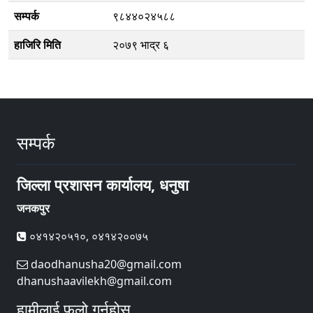
सम्पर्क
९८४४०२४५८८
हाजिरि मिति
२०७९ भाद्र ६
सम्पर्क
जिल्ला प्रशासन कार्यालय, धनुषा
जनकपुर
०४१४२०५१०, ०४१४२००७५
daodhanusha20@gmail.com
dhanushaavilekh@gmail.com
हामीलाई फलो गर्नुहोस्