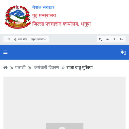
Accessibility
मुख्य
मुख्य
वेबसाइट
नेपाल सरकार
Mode
सामाग्री
नेभिगेसन
खोजमा
गृह मन्त्रालय
सुरु
पढ्नुहाेस्
पढ्नुहाेस्
जानुहोस्
जिल्ला प्रशासन कार्यालय, धनुषा
गर्नुहोस्
EN
डार्क मोड
न्यून व्यान्डविथ
A-
A
A+
मेनु
पछाडी
कर्मचारी विवरण
राजा बाबु मुखिया