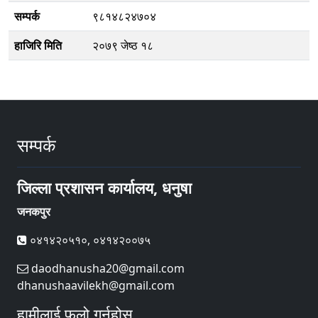
सम्पर्क
९८१४८२४७०४
हाजिरि मिति
२०७९ जेष्ठ १८
सम्पर्क
जिल्ला प्रशासन कार्यालय, धनुषा
जनकपुर
०४१४२०५१०, ०४१४२००७५
daodhanusha20@gmail.com
dhanushaavilekh@gmail.com
हामीलाई फलो गर्नुहोस्