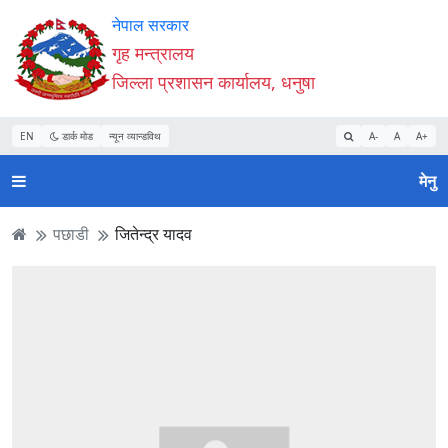
Accessibility
मुख्य
मुख्य
वेबसाइट
नेपाल सरकार
Mode
सामाग्री
नेभिगेसन
खोजमा
गृह मन्त्रालय
सुरु
पढ्नुहाेस्
पढ्नुहाेस्
जानुहोस्
जिल्ला प्रशासन कार्यालय, धनुषा
गर्नुहोस्
EN
डार्क मोड
न्यून व्यान्डविथ
A-
A
A+
मेनु
पछाडी
जितेन्द्र यादव