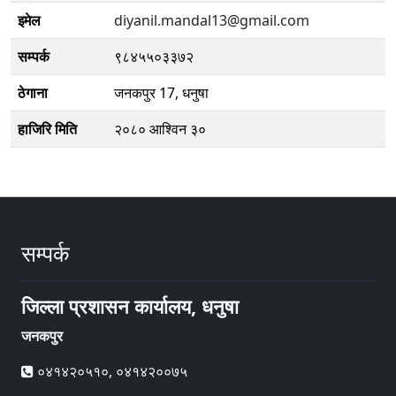
इमेल
diyanil.mandal13@gmail.com
सम्पर्क
९८४५५०३३७२
ठेगाना
जनकपुर 17, धनुषा
हाजिरि मिति
२०८० आश्विन ३०
सम्पर्क
जिल्ला प्रशासन कार्यालय, धनुषा
जनकपुर
०४१४२०५१०, ०४१४२००७५