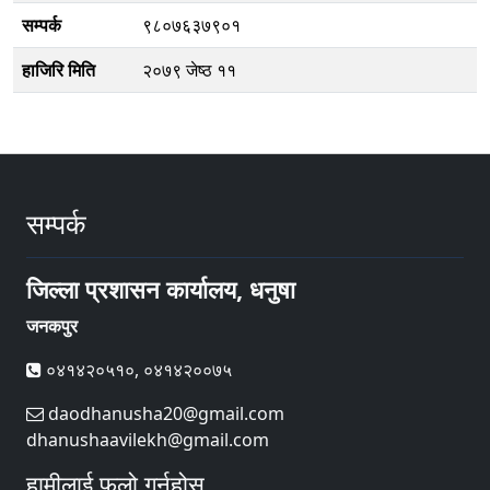
सम्पर्क
९८०७६३७९०१
हाजिरि मिति
२०७९ जेष्ठ ११
सम्पर्क
जिल्ला प्रशासन कार्यालय, धनुषा
जनकपुर
०४१४२०५१०, ०४१४२००७५
daodhanusha20@gmail.com
dhanushaavilekh@gmail.com
हामीलाई फलो गर्नुहोस्