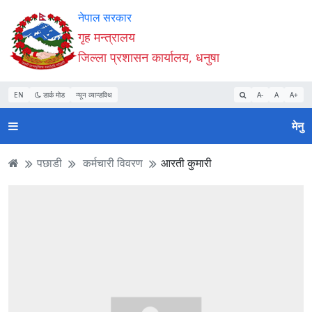
Accessibility
मुख्य
मुख्य
वेबसाइट
नेपाल सरकार
Mode
सामाग्री
नेभिगेसन
खोजमा
गृह मन्त्रालय
सुरु
पढ्नुहाेस्
पढ्नुहाेस्
जानुहोस्
जिल्ला प्रशासन कार्यालय, धनुषा
गर्नुहोस्
EN
डार्क मोड
न्यून व्यान्डविथ
A-
A
A+
मेनु
पछाडी
कर्मचारी विवरण
आरती कुमारी